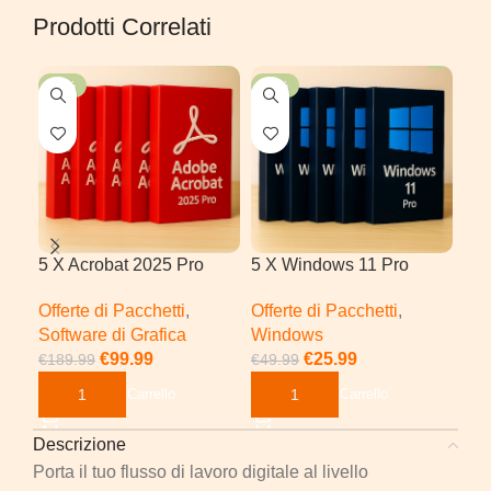
Prodotti Correlati
-47%
-48%
-5
5 X Acrobat 2025 Pro
5 X Windows 11 Pro
Acr
202
Offerte di Pacchetti
,
Offerte di Pacchetti
,
Off
Software di Grafica
Windows
Off
€
99.99
€
25.99
€
189.99
€
49.99
€
39
Aggiungi Al Carrello
Aggiungi Al Carrello
Ag
Descrizione
Porta il tuo flusso di lavoro digitale al livello