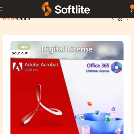
0
Home
Office
-30%
SOLD OUT