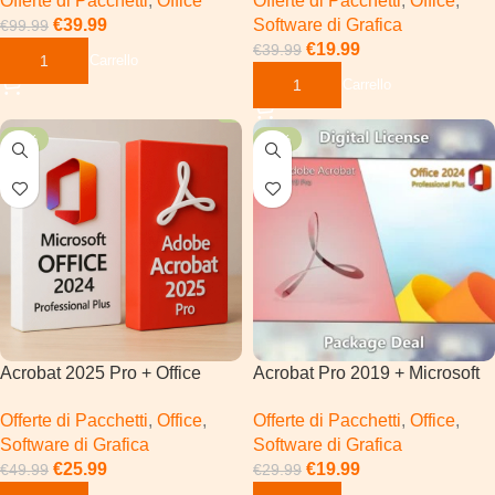
Offerte di Pacchetti
,
Office
Offerte di Pacchetti
,
Office
,
€
39.99
Software di Grafica
€
99.99
€
19.99
€
39.99
Aggiungi Al Carrello
Aggiungi Al Carrello
-48%
-33%
Acrobat 2025 Pro + Office
Acrobat Pro 2019 + Microsoft
2024 Pro Plus | Windows
Office 2024 Pro Plus
Offerte di Pacchetti
,
Office
,
Offerte di Pacchetti
,
Office
,
Software di Grafica
Software di Grafica
€
25.99
€
19.99
€
49.99
€
29.99