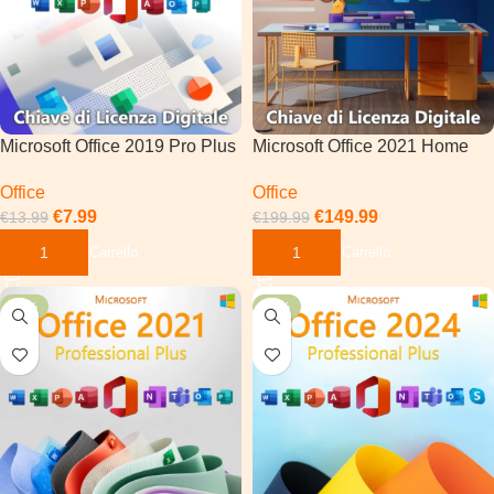
Microsoft Office 2019 Pro Plus
Microsoft Office 2021 Home
And Business (MAC)
Office
Office
€
7.99
€
149.99
€
13.99
€
199.99
Aggiungi Al Carrello
Aggiungi Al Carrello
-38%
-55%