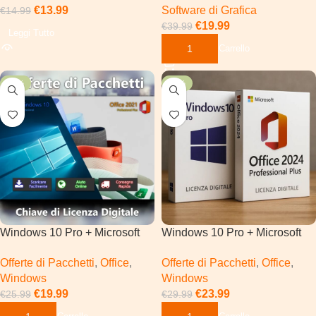
€
13.99
Software di Grafica
€
14.99
€
19.99
€
39.99
Leggi Tutto
Aggiungi Al Carrello
-23%
-20%
Windows 10 Pro + Microsoft
Windows 10 Pro + Microsoft
Office 2021 Pro Plus
Office 2024 Pro Plus
Offerte di Pacchetti
,
Office
,
Offerte di Pacchetti
,
Office
,
Windows
Windows
€
19.99
€
23.99
€
25.99
€
29.99