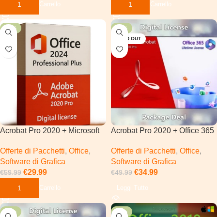
Aggiungi Al Carrello
Aggiungi Al Carrello
-50%
-30%
SOLD OUT
Acrobat Pro 2020 + Microsoft
Acrobat Pro 2020 + Office 365
Office 2024 Pro Plus
Offerte di Pacchetti
,
Office
,
Offerte di Pacchetti
,
Office
,
Software di Grafica
Software di Grafica
€
34.99
€
29.99
€
49.99
€
59.99
Leggi Tutto
Aggiungi Al Carrello
-29%
-29%