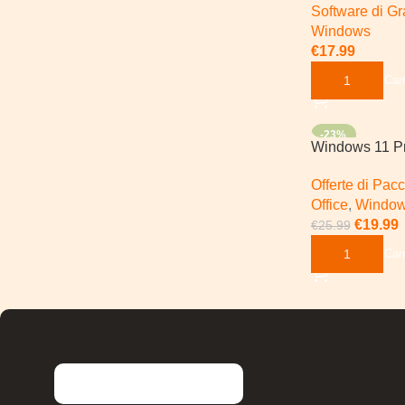
Software di Gr
Windows
€
17.99
Aggiungi Al Carr
-23%
Windows 11 P
Microsoft Offi
Offerte di Pacc
Plus
Office
,
Windo
€
19.99
€
25.99
Aggiungi Al Carr