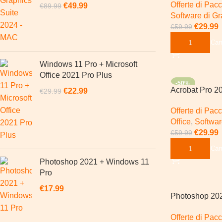
Offerte di Pacc
Windows
€
49.99
€
89.99
Software di Gr
€
29.99
€
59.99
Aggiungi Al Carr
Windows 11 Pro + Microsoft
Office 2021 Pro Plus
-50%
Acrobat Pro 2
€
22.99
€
29.99
Microsoft Offi
Offerte di Pacc
Plus
Office
,
Softwar
€
29.99
€
59.99
Aggiungi Al Carr
Photoshop 2021 + Windows 11
Pro
€
17.99
Photoshop 20
Windows 11 P
Offerte di Pacc