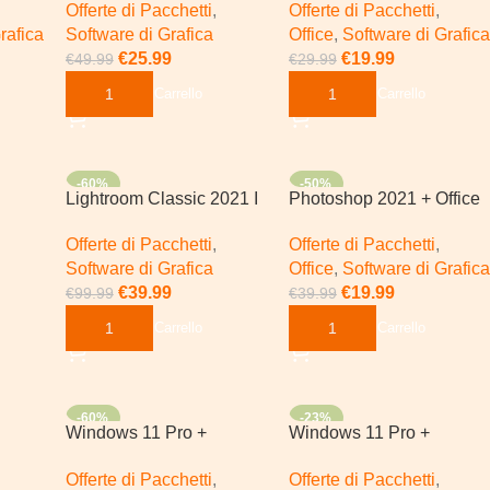
Offerte di Pacchetti
,
Offerte di Pacchetti
,
Windows
Plus
rafica
Software di Grafica
Office
,
Software di Grafica
€
25.99
€
19.99
€
49.99
€
29.99
Aggiungi Al Carrello
Aggiungi Al Carrello
-60%
-50%
Lightroom Classic 2021 I
Photoshop 2021 + Office
5 Piece
2024 Pro Plus | Windows
Offerte di Pacchetti
,
Offerte di Pacchetti
,
4 Pro
Software di Grafica
Office
,
Software di Grafica
€
39.99
€
19.99
€
99.99
€
39.99
Aggiungi Al Carrello
Aggiungi Al Carrello
-60%
-23%
Windows 11 Pro +
Windows 11 Pro +
4 Pro
Acrobat Pro 2025
Microsoft Office 2021 Pro
Offerte di Pacchetti
,
Offerte di Pacchetti
,
Plus