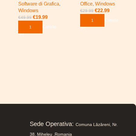
Software di Grafica
,
Office
,
Windows
Windows
€
22.99
€
29.99
€
19.99
€
49.99
Aggiungi Al Carrello
Aggiungi Al Carrello
Sede Operativa:
Comuna Lăzăreni, Nr.
38, Miheleu ,
Romania