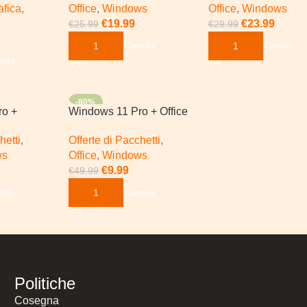
afica
,
Office
,
Windows
Office
,
Windows
€
19.99
€
23.99
€
25.99
€
29.99
Aggiungi Al Carrello
Aggiungi Al Carrello
ello
-80%
ro +
Windows 11 Pro + Office
ce 2024 Pro
2024 Pro Plus
hetti
,
Offerte di Pacchetti
,
ws
Office
,
Windows
€
9.99
€
49.99
ello
Aggiungi Al Carrello
Politiche
Cosegna