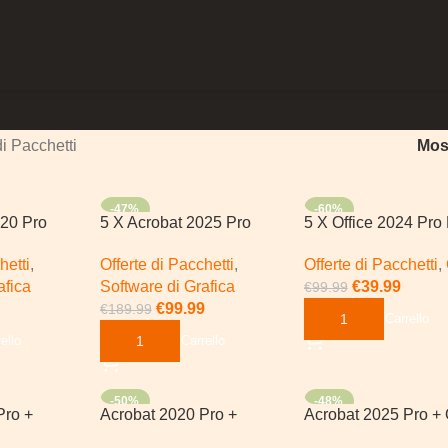
di Pacchetti
Mos
-47%
-60%
020 Pro
5 X Acrobat 2025 Pro
5 X Office 2024 Pro
hetti
,
Offerte di Pacchetti
,
Offerte di Pacchetti
,
afica
Software di Grafica
€
39.99
€
99.99
€
99.99
€
189.99
Aggiungi Al Carrello
ello
Aggiungi Al Carrello
-50%
-48%
Pro +
Acrobat 2020 Pro +
Acrobat 2025 Pro + 
1 |
Windows 11 Pro
2024 Pro Plus | Wi