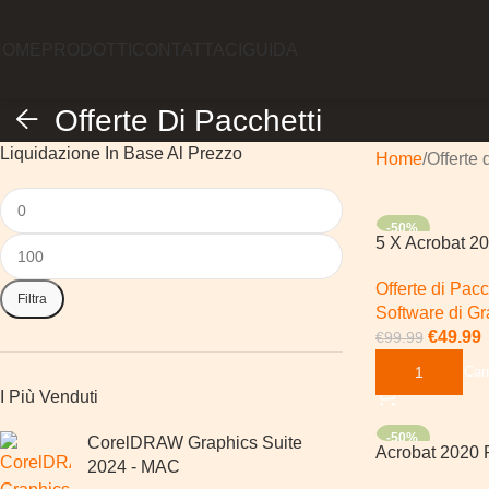
HOME
PRODOTTI
CONTATTACI
GUIDA
Offerte Di Pacchetti
Liquidazione In Base Al Prezzo
Home
Offerte 
-50%
5 X Acrobat 2
Offerte di Pacc
Filtra
Software di Gr
€
49.99
€
99.99
Aggiungi Al Carr
I Più Venduti
-50%
CorelDRAW Graphics Suite
Acrobat 2020 
2024 - MAC
Photoshop 202