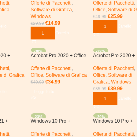
hetti
,
Offerte di Pacchetti
,
Offerte di Pacchetti
,
afica
Software di Grafica
,
Office
,
Software di G
Windows
€
25.99
€
49.99
€
14.99
€
29.99
ello
Aggiungi Al Carrello
Aggiungi Al Carrello
-30%
-29%
020 +
Acrobat Pro 2020 + Office
Acrobat Pro 2020 +
SOLD OUT
ce 2024 Pro
365
Windows 11 Pro +
hetti
,
Offerte di Pacchetti
,
Offerte di Pacchetti
,
Microsoft Office 202
e di Grafica
Office
,
Software di Grafica
Office
,
Software di
Plus
€
34.99
Grafica
,
Windows
€
49.99
€
39.99
€
55.99
ello
Leggi Tutto
Aggiungi Al Carrello
-23%
-20%
21 +
Windows 10 Pro +
Windows 10 Pro +
ro
Microsoft Office 2021 Pro
Microsoft Office 202
hetti
,
Offerte di Pacchetti
,
Offerte di Pacchetti
,
Plus
Plus