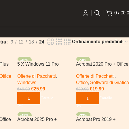
0
/
€
0.
tra
9
12
18
24
-48%
-50%
 Plus
5 X Windows 11 Pro
Acrobat 2020 Pro + Office
2024 Pro Plus | Windows
Office
Offerte di Pacchetti
,
Offerte di Pacchetti
,
Windows
Office
,
Software di Grafica
€
25.99
€
19.99
€
49.99
€
39.99
Aggiungi Al Carrello
Aggiungi Al Carrello
-48%
-33%
Office
Acrobat 2025 Pro +
Acrobat Pro 2019 +
ndows
Photoshop 2021 |
Microsoft Office 2024 Pro