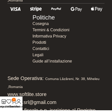
,
Romania
Politiche
Cosegna
Termini & Condizioni
Informativa Privacy
Prodotti
Contattici
Legali
Guide all’installazione
Sede Operativa:
Comuna Lăzăreni, Nr. 38, Miheleu
,
Romania
www.softlite.store
0
softlite.srl@gmail.com
sta dei desideri
egozio
Carrello
Il mio account
Codice fiscale e n. iscrizione al Registro