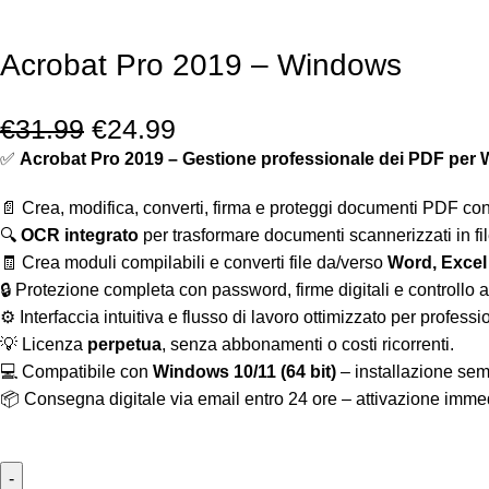
Acrobat Pro 2019 – Windows
€
31.99
€
24.99
✅
Acrobat Pro 2019 – Gestione professionale dei PDF per
📄 Crea, modifica, converti, firma e proteggi documenti PDF con
🔍
OCR integrato
per trasformare documenti scannerizzati in fil
🧾 Crea moduli compilabili e converti file da/verso
Word, Excel
🔒 Protezione completa con password, firme digitali e controllo 
⚙️ Interfaccia intuitiva e flusso di lavoro ottimizzato per professi
💡 Licenza
perpetua
, senza abbonamenti o costi ricorrenti.
💻 Compatibile con
Windows 10/11 (64 bit)
– installazione sem
📦 Consegna digitale via email entro 24 ore – attivazione imme