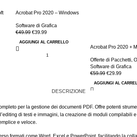
ft
Acrobat Pro 2020 – Windows
Software di Grafica
€
49.99
€
39.99
AGGIUNGI AL CARRELLO
Acrobat Pro 2020 + M
Office 2024 Pro Plus
Offerte di Pacchetti
,
O
Software di Grafica
€
59.99
€
29.99
AGGIUNGI AL CARRE
DESCRIZIONE
leto per la gestione dei documenti PDF. Offre potenti strumenti 
editing di testi e immagini, la creazione di moduli compilabili e
emplice e veloce.
erso formati come Word, Excel e PowerPoint, facilitando la coll