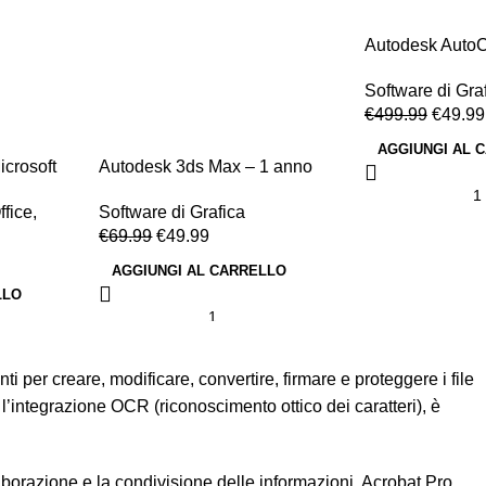
Autodesk Auto
year
Software di Gra
€
499.99
€
49.99
AGGIUNGI AL 
icrosoft
Autodesk 3ds Max – 1 anno
Software di Grafica
ffice
,
€
69.99
€
49.99
AGGIUNGI AL CARRELLO
LLO
per creare, modificare, convertire, firmare e proteggere i file
 l’integrazione OCR (riconoscimento ottico dei caratteri), è
aborazione e la condivisione delle informazioni. Acrobat Pro