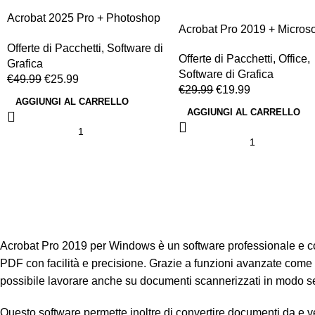
Acrobat 2025 Pro + Photoshop
Acrobat Pro 2019 + Microso
2021 | Windows
Office 2024 Pro Plus
Offerte di Pacchetti
,
Software di
Offerte di Pacchetti
,
Office
,
Grafica
Software di Grafica
€
49.99
€
25.99
€
29.99
€
19.99
AGGIUNGI AL CARRELLO
AGGIUNGI AL CARRELLO
Acrobat Pro 2019 per Windows è un software professionale e comp
PDF con facilità e precisione. Grazie a funzioni avanzate come l’
possibile lavorare anche su documenti scannerizzati in modo s
Questo software permette inoltre di convertire documenti da e v