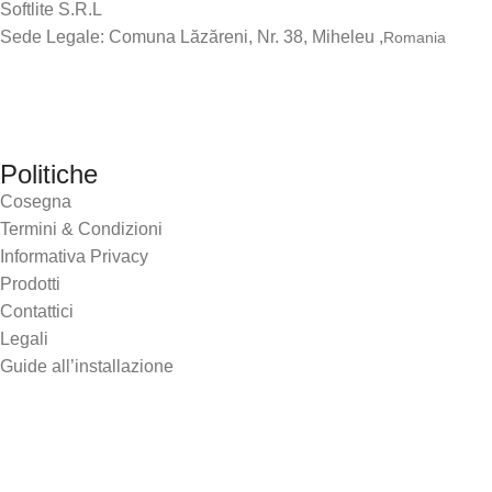
Softlite S.R.L
Sede Legale: Comuna Lăzăreni, Nr. 38, Miheleu ,
Romania
Politiche
Cosegna
Termini & Condizioni
Informativa Privacy
Prodotti
Contattici
Legali
Guide all’installazione
Sede Operativa:
Comuna Lăzăreni, Nr. 38, Miheleu ,
Romania
www.softlite.store
softlite.srl@gmail.com