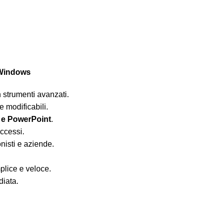
 Windows
 strumenti avanzati.
e modificabili.
 e PowerPoint
.
accessi.
onisti e aziende.
plice e veloce.
diata.