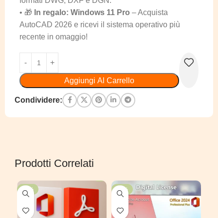
formati DWG, DXF e DGN.
• 🎁
In regalo: Windows 11 Pro
– Acquista
AutoCAD 2026 e ricevi il sistema operativo più
recente in omaggio!
Aggiungi Al Carrello
Condividere:
Prodotti Correlati
-50%
-33%
-2