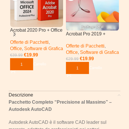
Acrobat 2020 Pro + Office
Acrobat Pro 2019 +
Acr
2024 Pro Plus | Windows
Microsoft Office 2024 Pro
Wi
Offerte di Pacchetti
,
Offerte di Pacchetti
,
Sof
Plus
Office
,
Software di Grafica
Office
,
Software di Grafica
€
49
€
19.99
€
39.99
€
19.99
€
29.99
Ag
Aggiungi Al Carrello
Aggiungi Al Carrello
Descrizione
Pacchetto Completo “Precisione al Massimo” –
Autodesk AutoCAD
Autodesk AutoCAD è il software CAD leader sul