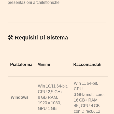
presentazioni architettoniche.
🛠 Requisiti Di Sistema
Piattaforma
Minimi
Raccomandati
Win 11 64‑bit,
Win 10/11 64‑bit,
CPU
CPU 2,5 GHz,
3 GHz multi‑core,
Windows
8 GB RAM,
16 GB+ RAM,
1920 × 1080,
4K, GPU 4 GB
GPU 1 GB
con DirectX 12