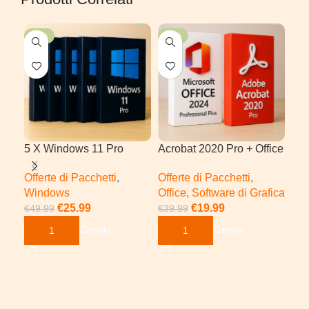
-48%
-50%
-5
5 X Windows 11 Pro
Acrobat 2020 Pro + Office
Acr
2024 Pro Plus | Windows
Win
Offerte di Pacchetti
,
Offerte di Pacchetti
,
Off
Windows
Office
,
Software di Grafica
Sof
€
25.99
€
19.99
Wi
€
49.99
€
39.99
€
29
Aggiungi Al Carrello
Aggiungi Al Carrello
Ag