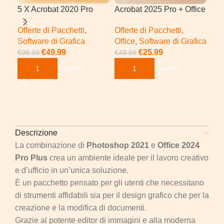
5 X Acrobat 2020 Pro
Acrobat 2025 Pro + Office
2024 Pro Plus | Windows
Offerte di Pacchetti
,
Offerte di Pacchetti
,
Software di Grafica
Office
,
Software di Grafica
€
49.99
€
25.99
€
99.99
€
49.99
Acr
Aggiungi Al Carrello
Aggiungi Al Carrello
Mic
Off
Plu
Off
€
59
Ag
Descrizione
La combinazione di
Photoshop 2021
e
Office 2024
Pro Plus
crea un ambiente ideale per il lavoro creativo
e d’ufficio in un’unica soluzione.
È un pacchetto pensato per gli utenti che necessitano
di strumenti affidabili sia per il design grafico che per la
creazione e la modifica di documenti.
Grazie al potente editor di immagini e alla moderna