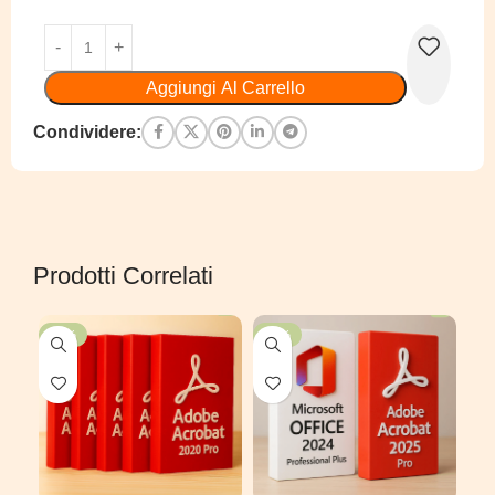
Aggiungi Al Carrello
Condividere:
Prodotti Correlati
-50%
-48%
-5