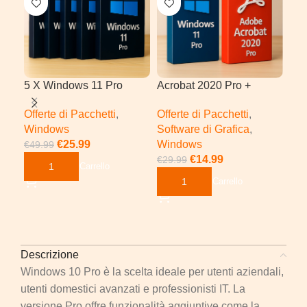
5 X Windows 11 Pro
Acrobat 2020 Pro +
Pho
Windows 11 Pro
Win
Offerte di Pacchetti
,
Offerte di Pacchetti
,
Off
Windows
Software di Grafica
,
Sof
€
25.99
Windows
Wi
€
49.99
€
14.99
€
17
€
29.99
Aggiungi Al Carrello
Aggiungi Al Carrello
Ag
Descrizione
Windows 10 Pro è la scelta ideale per utenti aziendali,
utenti domestici avanzati e professionisti IT. La
versione Pro offre funzionalità aggiuntive come la